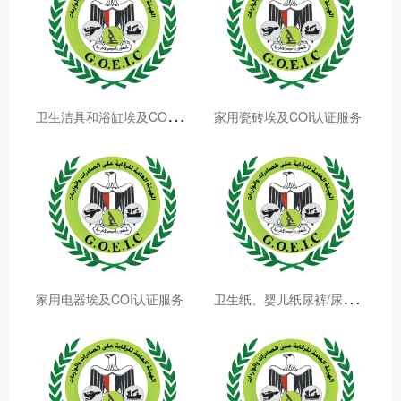
卫
生洁具和浴缸埃及COI认证服务
家用瓷砖埃及COI认证服务
卫
生纸、婴儿纸尿裤/尿布埃及COI认证服务
家用电器埃及COI认证服务