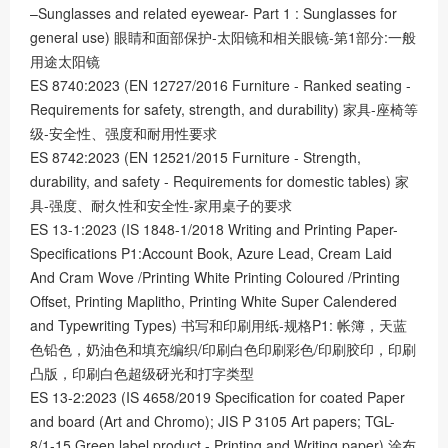
–Sunglasses and related eyewear- Part 1 : Sunglasses for
general use) 眼睛和面部保护-太阳镜和相关眼镜-第1部分:一般
用途太阳镜
ES 8740:2023 (EN 12727/2016 Furniture - Ranked seating -
Requirements for safety, strength, and durability) 家具-座椅等
级-安全性、强度和耐用性要求
ES 8742:2023 (EN 12521/2015 Furniture - Strength,
durability, and safety - Requirements for domestic tables) 家
具-强度、耐久性和安全性-家用桌子的要求
ES 13-1:2023 (IS 1848-1/2018 Writing and Printing Paper-
Specifications P1:Account Book, Azure Lead, Cream Laid
And Cram Wove /Printing White Printing Coloured /Printing
Offset, Printing Maplitho, Printing White Super Calendered
and Typewriting Types) 书写和印刷用纸-规格P1: 帐簿，天蓝
色铅色，奶油色和填充编织/印刷白色印刷彩色/印刷胶印，印刷
凸版，印刷白色超级砑光和打字类型
ES 13-2:2023 (IS 4658/2019 Specification for coated Paper
and board (Art and Chromo); JIS P 3105 Art papers; TGL-
8/1-15 Green label product - Printing and Writing paper) 涂布