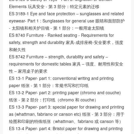
Elements 玩具安全 - 第 3 部分：特定元素的迁移
ES 3189-1 Eye and face protection ‒ sunglasses and related
eyewear- Part 1 : Sunglasses for general use 眼睛和⾯部防护
- 太阳镜和相关护⽬镜 - 第 1 部分：⼀般⽤途太阳镜
ES 8740 Furniture - Ranked seating - Requirements for
safety, strength and durability 家具-成排座椅-安全要求，强度
和耐久性
ES 8742 Furniture – strength, durability and safety –
requirements for domestic tables 家具 ‒ 强度、耐⽤性和安全
性 ‒ 家⽤桌⼦的要求
ES 13-1 Paper- part 1: conventional writing and printing
paper 纸张 - 第 1 部分：常规书写和打印纸
ES 13-2 Paper- part 2: printing paper (chromo and couche)
纸张 - 第 2 部分：打印纸（chromo 和 couche）
ES 13-3 Paper- part 3: special paper for drawing and printing
as (whattman, fabriano or canson etc) 纸张 - 第 3 部分：⽤于
绘图和印刷的特殊纸张（whattman、fabriano 或 canson 等）
ES 13-4 Paper- part 4: Bristol paper for drawing and printing